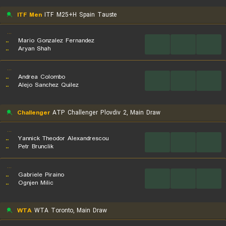
ITF Men
ITF M25+H Spain Tauste
...
..
Mario Gonzalez Fernandez
...
...
...
..
Aryan Shah
...
..
Andrea Colombo
...
...
...
..
Alejo Sanchez Quilez
Challenger
ATP Challenger Plovdiv 2, Main Draw
...
..
Yannick Theodor Alexandrescou
...
...
...
..
Petr Brunclik
...
..
Gabriele Piraino
...
...
...
..
Ognjen Milic
WTA
WTA Toronto, Main Draw