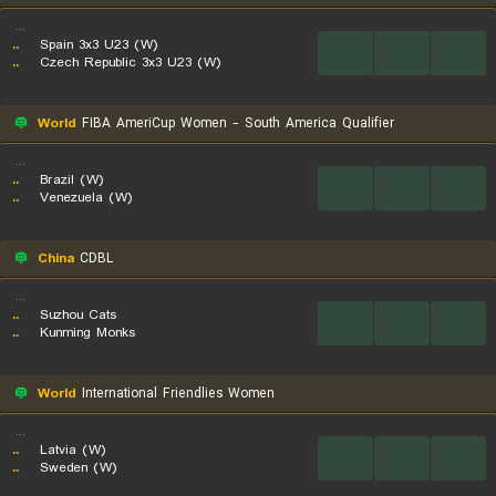
...
..
Spain 3x3 U23 (W)
...
...
...
..
Czech Republic 3x3 U23 (W)
World
FIBA AmeriCup Women - South America Qualifier
...
..
Brazil (W)
...
...
...
..
Venezuela (W)
China
CDBL
...
..
Suzhou Cats
...
...
...
..
Kunming Monks
World
International Friendlies Women
...
..
Latvia (W)
...
...
...
..
Sweden (W)