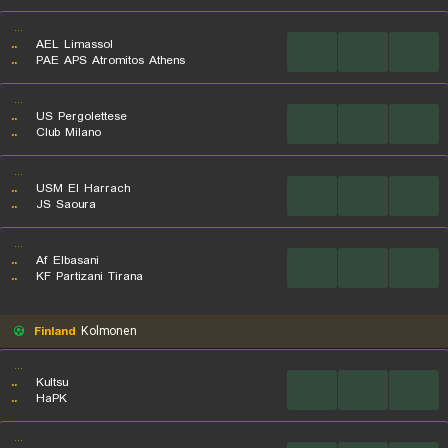
...
..
AEL Limassol
...
...
...
..
PAE APS Atromitos Athens
...
..
US Pergolettese
...
...
...
..
Club Milano
...
..
USM El Harrach
...
...
...
..
JS Saoura
...
..
Af Elbasani
...
...
...
..
KF Partizani Tirana
Finland
Kolmonen
...
..
Kultsu
...
...
...
..
HaPK
...