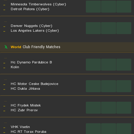
..
Minnesota Timberwolves (Cyber)
...
...
...
..
Detroit Pistons (Cyber)
...
..
Denver Nuggets (Cyber)
...
...
...
..
Los Angeles Lakers (Cyber)
World
Club Friendly Matches
...
..
Hc Dynamo Pardubice B
...
...
...
..
Kolin
...
..
HC Motor Ceske Budejovice
...
...
...
..
HC Dukla Jihlava
...
..
HC Frydek Mistek
...
...
...
..
HC Zubr Prerov
...
..
VHK Vsetin
...
...
...
..
HC RT Torax Poruba