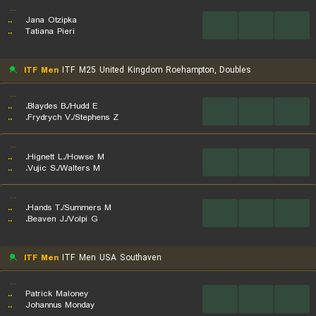
...
..
Jana Otzipka
...
...
...
..
Tatiana Pieri
ITF Men
ITF M25 United Kingdom Roehampton, Doubles
...
..
Blaydes B./Hudd E.
...
...
...
..
Frydrych V./Stephens Z.
...
..
Hignett L./Howse M.
...
...
...
..
Vujic S./Walters M.
...
..
Hands T./Summers M.
...
...
...
..
Beaven J./Volpi G.
ITF Men
ITF Men USA Southaven
...
..
Patrick Maloney
...
...
...
..
Johannus Monday