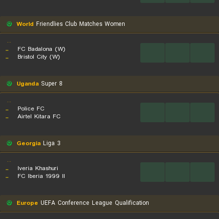
World
Friendlies Club Matches Women
...
..
FC Badalona (W)
...
...
...
..
Bristol City (W)
Uganda
Super 8
...
..
Police FC
...
...
...
..
Airtel Kitara FC
Georgia
Liga 3
...
..
Iveria Khashuri
...
...
...
..
FC Iberia 1999 II
Europe
UEFA Conference League Qualification