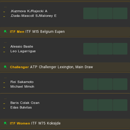
...
..
Kuzmova K./Rajecki A.
...
...
...
..
Dada-Mascoll S./Maloney E.
ITF Men
ITF M15 Belgium Eupen
...
..
Alessio Basile
...
...
...
..
Leo Lagarrigue
Challenger
ATP Challenger Lexington, Main Draw
...
..
Rei Sakamoto
...
...
...
..
Michael Mmoh
...
..
Baris Colak Ozan
...
...
...
..
Edas Butvilas
ITF Women
ITF W75 Koksijde