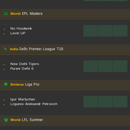
World
EPL Masters
...
..
No Hoodwink
...
...
...
..
Level UP
India
Delhi Premier League T20
...
..
New Delhi Tigers
...
...
...
..
Purani Delhi 6
Belarus
Liga Pro
...
..
Igor Martychan
...
...
...
..
Logunov Aleksandr Petrovich
World
LFL Summer