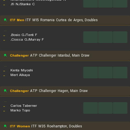
...
...
...
..
Ifi N./Stanke C.
ITF Men
ITF M15 Romania Curtea de Arges, Doubles
...
..
Bosio G./Tenti F.
...
...
...
..
Ciocca G./Murray F.
Challenger
ATP Challenger Istanbul, Main Draw
...
..
Kenta Miyoshi
...
...
...
..
Mert Alkaya
Challenger
ATP Challenger Hagen, Main Draw
...
..
Carlos Taberner
...
...
...
..
Marko Topo
ITF Women
ITF W35 Roehampton, Doubles