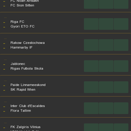
..
FC Noah Artsakh
...
...
...
..
FC Sion Sitten
...
..
Riga FC
...
...
...
..
Gyori ETO FC
...
..
Rakow Czestochowa
...
...
...
..
Hammarby IF
...
..
Jablonec
...
...
...
..
Rigas Futbola Skola
...
..
Paide Linnameeskond
...
...
...
..
SK Rapid Wien
...
..
Inter Club d'Escaldes
...
...
...
..
Flora Tallinn
...
..
FK Zalgiris Vilnius
...
...
...