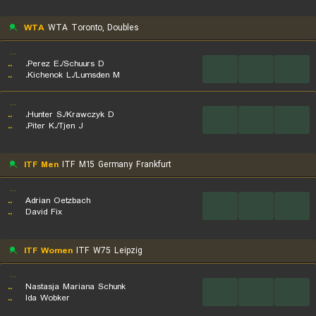
WTA
WTA Toronto, Doubles
...
..
Perez E./Schuurs D.
...
...
...
..
Kichenok L./Lumsden M.
...
..
Hunter S./Krawczyk D.
...
...
...
..
Piter K./Tjen J.
ITF Men
ITF M15 Germany Frankfurt
...
..
Adrian Oetzbach
...
...
...
..
David Fix
ITF Women
ITF W75 Leipzig
...
..
Nastasja Mariana Schunk
...
...
...
..
Ida Wobker