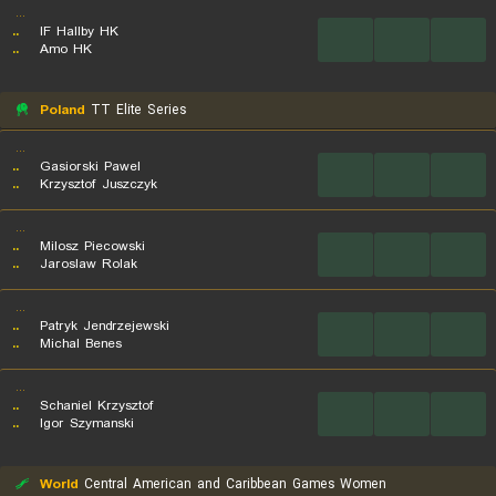
...
..
IF Hallby HK
...
...
...
..
Amo HK
Poland
TT Elite Series
...
..
Gasiorski Pawel
...
...
...
..
Krzysztof Juszczyk
...
..
Milosz Piecowski
...
...
...
..
Jaroslaw Rolak
...
..
Patryk Jendrzejewski
...
...
...
..
Michal Benes
...
..
Schaniel Krzysztof
...
...
...
..
Igor Szymanski
World
Central American and Caribbean Games Women