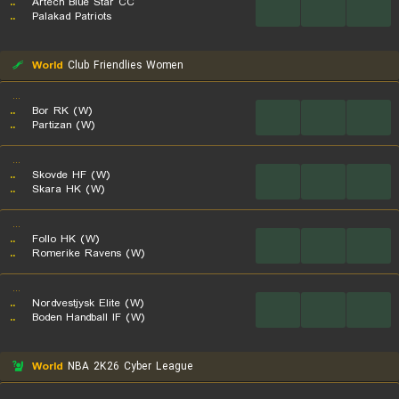
..
Artech Blue Star CC
...
...
...
..
Palakad Patriots
World
Club Friendlies Women
...
..
Bor RK (W)
...
...
...
..
Partizan (W)
...
..
Skovde HF (W)
...
...
...
..
Skara HK (W)
...
..
Follo HK (W)
...
...
...
..
Romerike Ravens (W)
...
..
Nordvestjysk Elite (W)
...
...
...
..
Boden Handball IF (W)
World
NBA 2K26 Cyber League
...