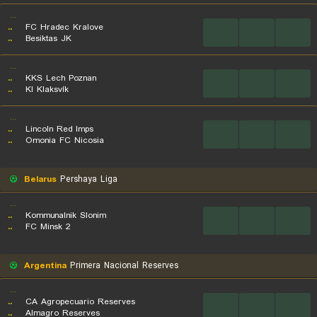
...
..
FC Hradec Kralove
...
...
...
..
Besiktas JK
...
..
KKS Lech Poznan
...
...
...
..
KI Klaksvík
...
..
Lincoln Red Imps
...
...
...
..
Omonia FC Nicosia
Belarus
Pershaya Liga
...
..
Kommunalnik Slonim
...
...
...
..
FC Minsk 2
Argentina
Primera Nacional Reserves
...
..
CA Agropecuario Reserves
...
...
...
..
Almagro Reserves