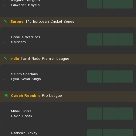
..
Nagaon Rangers
...
...
...
..
Guwahati Royals
Europe
T10 European Cricket Series
...
..
Comilla Warriors
...
...
...
..
Rainham
India
Tamil Nadu Premier League
...
..
Salem Spartans
...
...
...
..
Lyca Kovai Kings
Czech Republic
Pro League
...
..
Mihail Trinta
...
...
...
..
David Horak
...
..
Radomir Revay
...
...
...