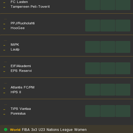
..
FC Lasten
...
...
...
..
Tampereen Peli-Toverit
...
..
PPJ/Ruoholahti
...
...
...
..
HooGee
...
..
MiPK
...
...
...
..
Lautp
...
..
EIF/Akademi
...
...
...
..
EPS Reservi
...
..
Atlantis FC/PM
...
...
...
..
HPS II
...
..
TiPS Vantaa
...
...
...
..
Ponnistus
World
FIBA 3x3 U23 Nations League Women