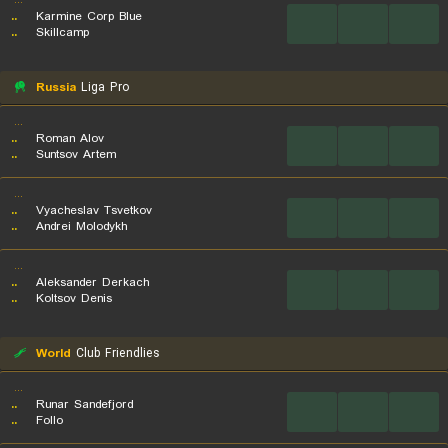
...
..
Karmine Corp Blue
...
...
...
..
Skillcamp
Russia
Liga Pro
...
..
Roman Alov
...
...
...
..
Suntsov Artem
...
..
Vyacheslav Tsvetkov
...
...
...
..
Andrei Molodykh
...
..
Aleksander Derkach
...
...
...
..
Koltsov Denis
World
Club Friendlies
...
..
Runar Sandefjord
...
...
...
..
Follo