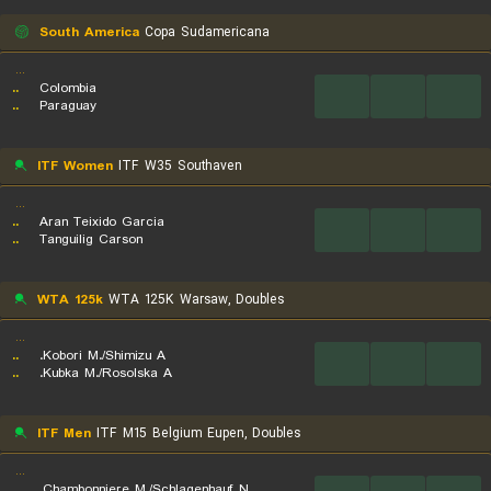
South America
Copa Sudamericana
...
..
Colombia
...
...
...
..
Paraguay
ITF Women
ITF W35 Southaven
...
..
Aran Teixido Garcia
...
...
...
..
Tanguilig Carson
WTA 125k
WTA 125K Warsaw, Doubles
...
..
Kobori M./Shimizu A.
...
...
...
..
Kubka M./Rosolska A.
ITF Men
ITF M15 Belgium Eupen, Doubles
...
..
Chambonniere M./Schlagenhauf N.