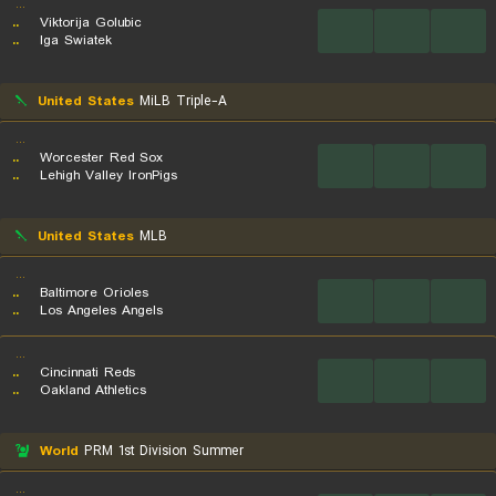
...
..
Viktorija Golubic
...
...
...
..
Iga Swiatek
United States
MiLB Triple-A
...
..
Worcester Red Sox
...
...
...
..
Lehigh Valley IronPigs
United States
MLB
...
..
Baltimore Orioles
...
...
...
..
Los Angeles Angels
...
..
Cincinnati Reds
...
...
...
..
Oakland Athletics
World
PRM 1st Division Summer
...