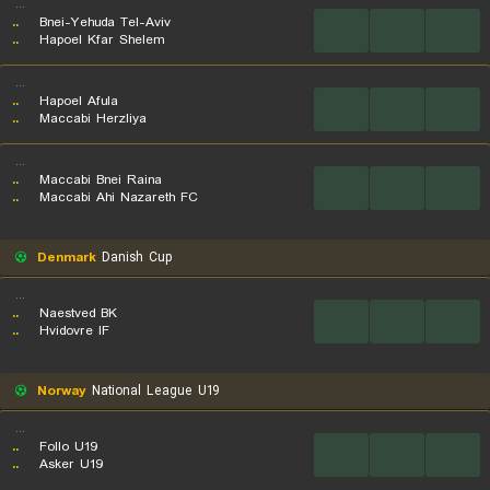
...
..
Bnei-Yehuda Tel-Aviv
...
...
...
..
Hapoel Kfar Shelem
...
..
Hapoel Afula
...
...
...
..
Maccabi Herzliya
...
..
Maccabi Bnei Raina
...
...
...
..
Maccabi Ahi Nazareth FC
Denmark
Danish Cup
...
..
Naestved BK
...
...
...
..
Hvidovre IF
Norway
National League U19
...
..
Follo U19
...
...
...
..
Asker U19