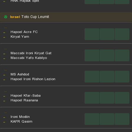
..
HNK Hajduk Split
Israel
Toto Cup Leumit
...
..
Hapoel Acre FC
...
...
...
..
Kiryat Yam
...
..
Maccabi Ironi Kiryat Gat
...
...
...
..
Maccabi Yafo Kabilyo
...
..
MS Ashdod
...
...
...
..
Hapoel Ironi Rishon Lezion
...
..
Hapoel Kfar-Saba
...
...
...
..
Hapoel Raanana
...
..
Ironi Modiin
...
...
...
..
KAFR Qasim