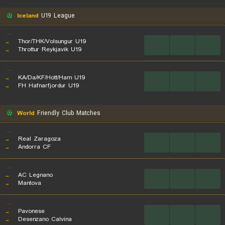
Iceland
U19 League
...
..
Thor/THK/Volsungur U19
...
...
...
..
Throttur Reykjavik U19
...
..
KA/Da/KF/Hott/Ham U19
...
...
...
..
FH Hafnarfjordur U19
World
Friendly Club Matches
...
..
Real Zaragoza
...
...
...
..
Andorra CF
...
..
AC Legnano
...
...
...
..
Mantova
...
..
Pavonese
...
...
...
..
Desenzano Calvina