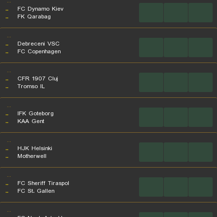
...
..
FC Dynamo Kiev
...
...
...
..
FK Qarabag
...
..
Debreceni VSC
...
...
...
..
FC Copenhagen
...
..
CFR 1907 Cluj
...
...
...
..
Tromso IL
...
..
IFK Goteborg
...
...
...
..
KAA Gent
...
..
HJK Helsinki
...
...
...
..
Motherwell
...
..
FC Sheriff Tiraspol
...
...
...
..
FC St. Gallen
...