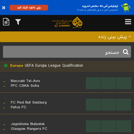
اپلیکیشن آس 90 مختص اندروید
برای دانلود کلیک کنید
(دسترسی آسان و بدون فیلترشکن به سایت)
پیش بینی زنده
Europe
UEFA Europa League Qualification
...
..
Maccabi Tel-Aviv
...
...
...
..
PFC CSKA Sofia
...
..
FC Red Bull Salzburg
...
...
...
..
Pafos FC
...
..
Jagiellonia Białystok
...
...
...
..
Glasgow Rangers FC