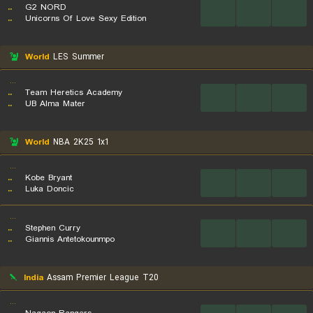
..
G2 NORD
...
...
...
..
Unicorns Of Love Sexy Edition
World
LES Summer
...
..
Team Heretics Academy
...
...
...
..
UB Alma Mater
World
NBA 2K25 1x1
...
..
Kobe Bryant
...
...
...
..
Luka Doncic
...
..
Stephen Curry
...
...
...
..
Giannis Antetokounmpo
India
Assam Premier League T20
...