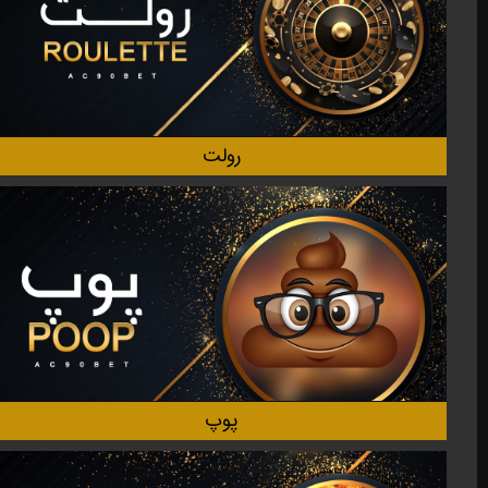
رولت
پوپ