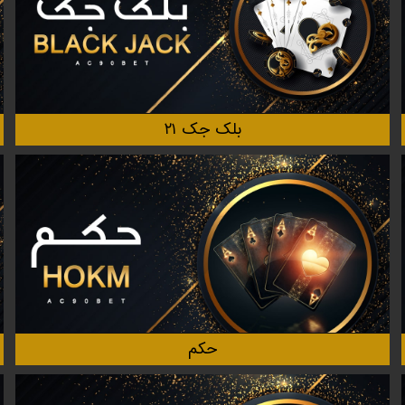
بلک جک ۲۱
حکم