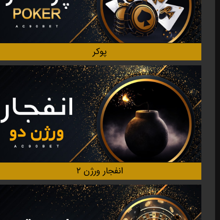
پوکر
انفجار ورژن ۲