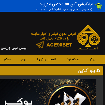
اپلیکیشن آس 90 مختص اندروید
(دسترسی آسان و بدون فیلترشکن به سایت)
پیش بینی ورزشی
پوکر
تخته نرد
انفجار ورژن ۱
بوم
حکم
کازینو آنلاین