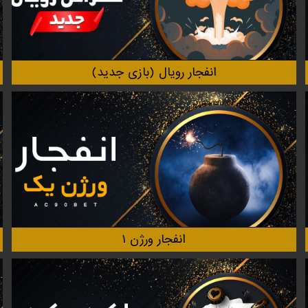
انفجار‌ رویال (بازی جدید)
انفجار ورژن ۱